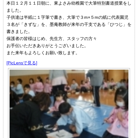
本日１２月１１日朝に、東よさみ幼稚園で大筆特別書道授業をし
ました。
子供達は半紙に１字筆で書き、大筆で３m×５mの紙に代表園児
３名が「きずな」を、墨庵教師が来年の干支である「ひつじ」を
書きました。
保護者の皆様はじめ、先生方、スタッフの方々
お手伝いただきありがとうございました。
また来年もよろしくお願い致します。
[PicLensで見る]