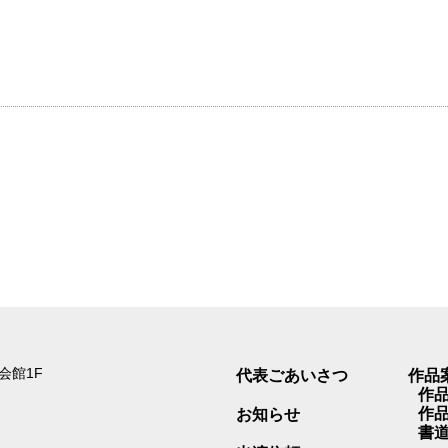
道会館1F
代表ごあいさつ
作品
作
作
お知らせ
書