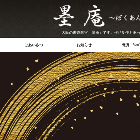
大阪の書道教室「墨庵」です。作品制作も承
ごあいさつ
お知らせ
出演・YouT
出演・イ
天風チャ
動画一