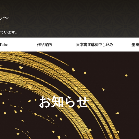
書道教室 墨庵
っています。
ube
作品案内
日本書道購読申し込み
墨庵
ベント
作品案内
墨
ンネル
覧
作品の依頼
書道家紹介
書
水
お知らせ