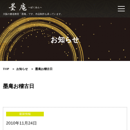
書道教室 墨庵
大阪の書道教室「墨庵」です。作品制作も承っています。
お知らせ
TOP
お知らせ
墨庵お稽古日
墨庵お稽古日
最新情報
2010年11月24日