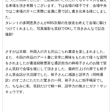
る来場を頂き有難うございます。下は会場の様子です、会場中央
ではご来場の方々に実際に金属に墨で試し書き出来る様にしまし
た。
タレントの多聞恵美さんがKBS京都の生放送を終えて会場に駆け
つけてくれました。写真撮影も笑顔でOKして頂きみんなで記念
撮影!
さすがは京都、外国人の方も沢山こられ書道を楽しまれました。
また、今回の作品のアート書に非常に興味をもたれて様々な質問
をされましたが書道経験豊富な通訳担当の林裕子さんのお陰で皆
さん笑顔で会場を後にして頂きました。最終打上げの席でも裕子
さん英会話が大活躍でした。裕子さんに感謝と語学力（同時通
訳）のすごさにただただ驚きの一同、裕子さんに拍手喝采でし
た。ちなみに私、笑顔だけで精一杯、語学力の無さにガク！サン
キュウです。