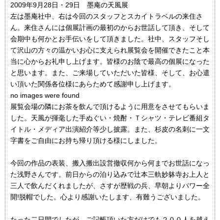
2009年9月28日・29日 墨庵の天風展
左は墨庵社中、右は今回のスタッフとスカイトラベルの来住さ
ん。来住さんには個展計画の最初のからお世話して頂き、そして
会期中も何かとお手伝いをして頂きました。社中、スタッフそし
て沢山の方々の温かいお心に支えられ展覧会を開催できたこと本
当に心からお礼申し上げます。皆様のお陰で最高の個展になった
と思います。また、ご来場していただいた皆様、そして、お心遣
い頂いた関係各位様にあらためて感謝申し上げます。
no images were found
展覧会場の隣にお茶を飲んで頂けるように用意をさせてもらいま
した。天風が揮毫した手ぬぐい・焼酎・Ｔシャツ・テレビ番組タ
イトル・メディア出演紹介等少し披露。また、杉皮の名刺に一文
字書をご自由にお持ち帰り頂ける様にしました。
今回の作品の表装、搬入搬出設営撤収何から何までお世話になっ
た浅野さんです。前日からの泊り込みで辻本三軌妙躰寺お上人と
三人で飲んだくれましたが、さすが歴戦の兵、早朝よりパワー全
開!脱帽でした。心より感謝いたします、有難うございました。
たった二日間でしたが、ご記帳頂いた方だけでも２００人を越え